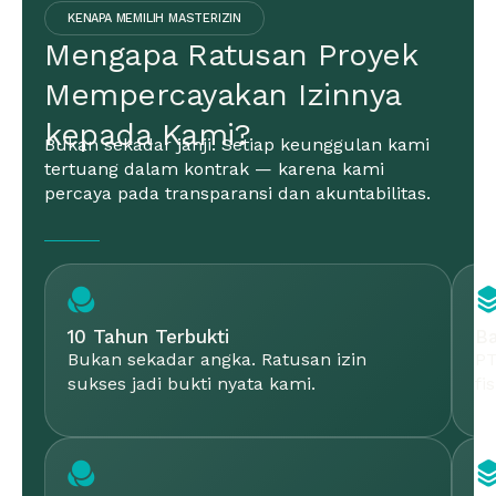
KENAPA MEMILIH MASTERIZIN
Mengapa Ratusan Proyek
Mempercayakan Izinnya
kepada Kami?
Bukan sekadar janji. Setiap keunggulan kami
tertuang dalam kontrak — karena kami
percaya pada transparansi dan akuntabilitas.
10 Tahun Terbukti
B
Bukan sekadar angka. Ratusan izin
PT
sukses jadi bukti nyata kami.
fi