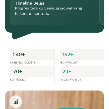
Timeline Jelas
Bi
Progres terukur, sesuai jadwal yang
Ri
tertera di kontrak.
ta
240+
152+
SATISFIED CLIENTS
PBG PPROJECT
70+
23+
SLF PROJECT
AMDAL PROJECT