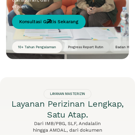
efisien.
Konsultasi Gratis Sekarang
10+ Tahun Pengalaman
Progress Report Rutin
Badan Huku
LAYANAN MASTERIZIN
Layanan Perizinan Lengkap,
Satu Atap.
Dari IMB/PBG, SLF, Andalalin
hingga AMDAL, dari dokumen