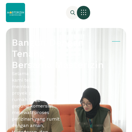
Bangun Dengan
Tenang
Bersama Masterizin
Selama 10 tahun,
kami telah
membantu ratusan
proyek properti, dari
rumah tinggal hingga
gedung komersial
melewati proses
perizinan yang rumit
dengan aman,
transparan, dan