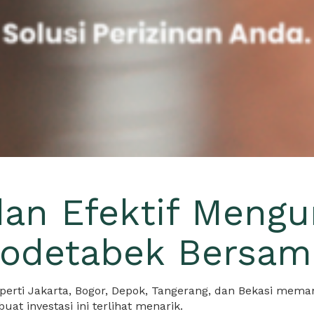
an Efektif Mengu
bodetabek Bersam
eperti Jakarta, Bogor, Depok, Tangerang, dan Bekasi mema
t investasi ini terlihat menarik.