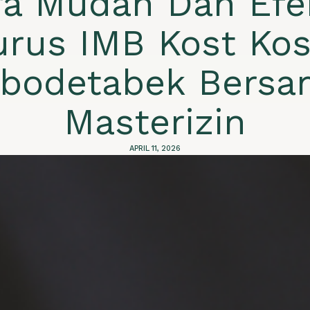
ra Mudah Dan Efek
rus IMB Kost Kos
abodetabek Bersa
Masterizin
APRIL 11, 2026