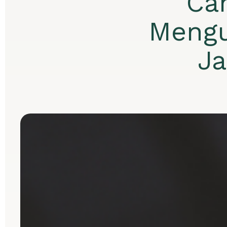
Ca
Mengu
J