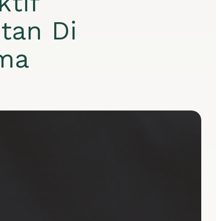
tif
tan Di
ma